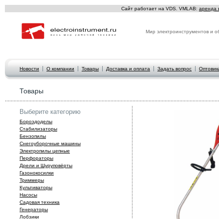
Сайт работает на VDS. VMLAB:
аренда 
Мир электроинструментов и о
Новости
О компании
Товары
Доставка и оплата
Задать вопрос
Оптовик
Товары
Выберите категорию
Бороздоделы
Стабилизаторы
Бензопилы
Снегоуборочные машины
Электропилы цепные
Перфораторы
Дрели и Шуруповёрты
Газонокосилки
Триммеры
Культиваторы
Hасосы
Садовая техника
Генераторы
Лобзики