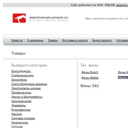
Сайт работает на VDS. VMLAB:
аренда 
Мир электроинструментов и о
Новости
О компании
Товары
Доставка и оплата
Задать вопрос
Оптовик
Товары
Выберите категорию
Тех. фены
Бороздоделы
Фены Bosch
Фены 
Стабилизаторы
Фены Makita
Фены S
Бензопилы
Снегоуборочные машины
Фены Skil
Электропилы цепные
Перфораторы
Дрели и Шуруповёрты
Газонокосилки
Триммеры
Культиваторы
Hасосы
Садовая техника
Генераторы
Лобзики