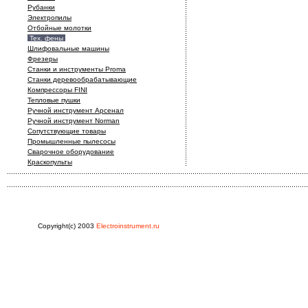
Рубанки
Электропилы
Отбойные молотки
Тех. фены
Шлифовальные машины
Фрезеры
Станки и инструменты Proma
Станки деревообрабатывающие
Компрессоры FINI
Тепловые пушки
Ручной инструмент Арсенал
Ручной инструмент Norman
Сопутствующие товары
Промышленные пылесосы
Сварочное оборудование
Краскопульты
Copyright(c) 2003
Electroinstrument.ru