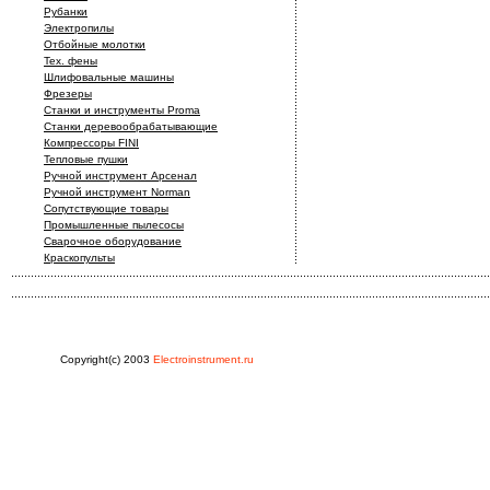
Рубанки
Электропилы
Отбойные молотки
Тех. фены
Шлифовальные машины
Фрезеры
Станки и инструменты Proma
Станки деревообрабатывающие
Компрессоры FINI
Тепловые пушки
Ручной инструмент Арсенал
Ручной инструмент Norman
Сопутствующие товары
Промышленные пылесосы
Сварочное оборудование
Краскопульты
Copyright(c) 2003
Electroinstrument.ru