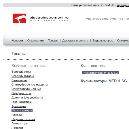
Сайт работает на VDS. VMLAB:
аренда 
Мир электроинструментов и о
Новости
О компании
Товары
Доставка и оплата
Задать вопрос
Оптовик
Товары
Выберите категорию
Культиваторы
Бороздоделы
Культиваторы MTD & SG
Стабилизаторы
Бензопилы
Культиваторы MTD & SG
Снегоуборочные машины
Электропилы цепные
Перфораторы
Дрели и Шуруповёрты
Газонокосилки
Триммеры
Культиваторы
Hасосы
Садовая техника
Генераторы
Лобзики