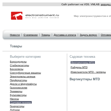
Сайт работает на VDS. VMLAB:
аренда 
Мир электроинструментов и о
Новости
О компании
Товары
Доставка и оплата
Задать вопрос
Оптовик
Товары
Выберите категорию
Садовая техника
Бороздоделы
Вертикуттеры MTD
Стабилизаторы
Райдеры MTD
Бензопилы
Измельчители MTD - чипперы
Снегоуборочные машины
Электропилы цепные
Вертикуттеры MTD
Перфораторы
Дрели и Шуруповёрты
Газонокосилки
Триммеры
Культиваторы
Hасосы
Садовая техника
Генераторы
Лобзики