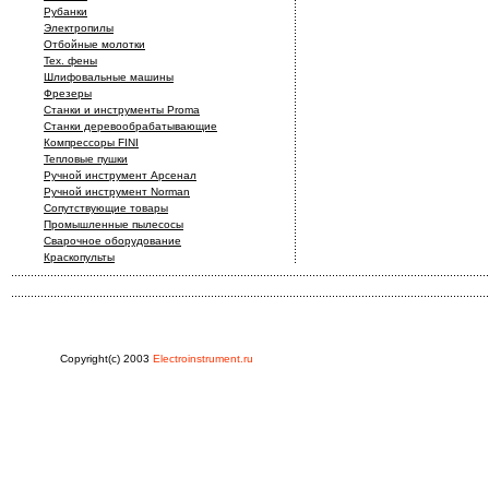
Рубанки
Электропилы
Отбойные молотки
Тех. фены
Шлифовальные машины
Фрезеры
Станки и инструменты Proma
Станки деревообрабатывающие
Компрессоры FINI
Тепловые пушки
Ручной инструмент Арсенал
Ручной инструмент Norman
Сопутствующие товары
Промышленные пылесосы
Сварочное оборудование
Краскопульты
Copyright(c) 2003
Electroinstrument.ru